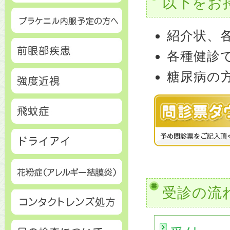
以下をお
紹介状、
各種健診
糖尿病の
受診の流