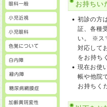
お持ちい
初診の方
証、各種
い。 ※
対応して
をお持ち
現在お使
帳や他院
お持ちく