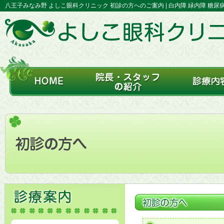
八王子みなみ野 よしこ眼科クリニック 初診の方へのご案内 | 白内障 緑内障 糖尿