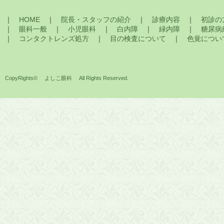
｜
HOME
｜
院長・スタッフの紹介
｜
診療内容
｜
初診の
｜
眼科一般
｜
小児眼科
｜
白内障
｜
緑内障
｜
糖尿病
｜
コンタクトレンズ処方
｜
目の検査について
｜
色覚につい
CopyRights©
よしこ眼科
All Rights Reserved.